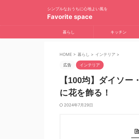
シンプルなおうちに心地よい風を
Favorite space
暮らし
キッチン
HOME
>
暮らし
>
インテリア
>
広告
インテリア
【100均】ダイソ
に花を飾る！
2024年7月29日